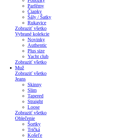
Ponožky
Parfémy
Čiapky
Šály / Šatky
Rukavice
Zobraziť všetko
Vybrané kolekcie
Novinky
Authentic
Plus size
Yacht club
Zobraziť všetko
Muž
Zobraziť všetko
Jeans
Skinny
Slim
Tapered
Straight
Loose
Zobraziť všetko
Oblečenie
Šortky
Tričká
Košeľe