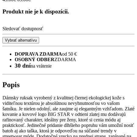
Produkt nie je k dispozícii.
Sledovať dostupnosť
Vybrať alternatívu
DOPRAVA ZDARMA
od 50 €
OSOBNÝ ODBER
ZDARMA
30 dní
na vrátenie
Popis
Dámsky ruksak vyrobený z kvalitnej čiernej ekologickej kože s
viditeľnou textúrou je absolútnou nevyhnutnosťou vo vašom
šatníku. Je nielen odolný, ale zaujme aj elegantným vzhľadom. Zlaté
kovanie a kovové logo BIG STAR v odtieni zlatej mu dodávajú
rafinovaný charakter, ideálny pre ženy, ktoré si cenia módu aj
praktickosť. Jedinečné pridanie dlhšieho popruhu vám umožní nosiť
batoh aj ako taška, ktorá je odpoveďou na súčasné trendy v
streetwear móde. Dodatočné vrecko na prednej strane, zapínané na