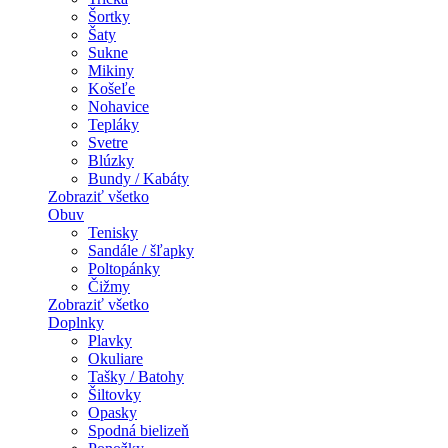
Šortky
Šaty
Sukne
Mikiny
Košeľe
Nohavice
Tepláky
Svetre
Blúzky
Bundy / Kabáty
Zobraziť všetko
Obuv
Tenisky
Sandále / šľapky
Poltopánky
Čižmy
Zobraziť všetko
Doplnky
Plavky
Okuliare
Tašky / Batohy
Šiltovky
Opasky
Spodná bielizeň