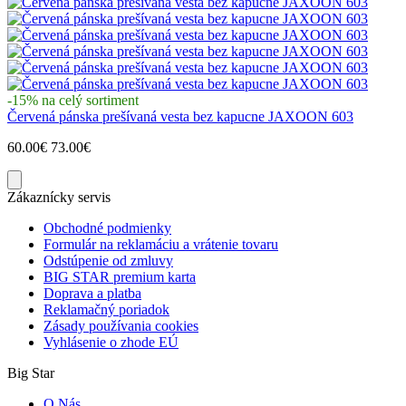
-15% na celý sortiment
Červená pánska prešívaná vesta bez kapucne JAXOON 603
60.00€
73.00€
Zákaznícky servis
Obchodné podmienky
Formulár na reklamáciu a vrátenie tovaru
Odstúpenie od zmluvy
BIG STAR premium karta
Doprava a platba
Reklamačný poriadok
Zásady používania cookies
Vyhlásenie o zhode EÚ
Big Star
O Nás