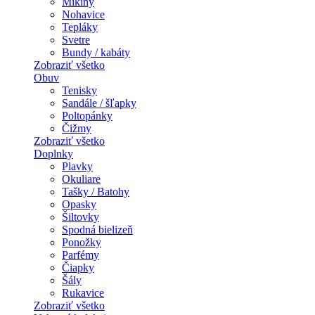
Mikiny
Nohavice
Tepláky
Svetre
Bundy / kabáty
Zobraziť všetko
Obuv
Tenisky
Sandále / šľapky
Poltopánky
Čižmy
Zobraziť všetko
Doplnky
Plavky
Okuliare
Tašky / Batohy
Opasky
Šiltovky
Spodná bielizeň
Ponožky
Parfémy
Čiapky
Šály
Rukavice
Zobraziť všetko