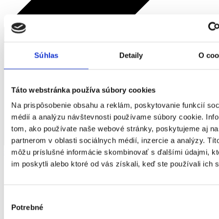
Súhlas
Detaily
O coo
Táto webstránka používa súbory cookies
Na prispôsobenie obsahu a reklám, poskytovanie funkcií soc
médií a analýzu návštevnosti používame súbory cookie. Inf
tom, ako používate naše webové stránky, poskytujeme aj n
partnerom v oblasti sociálnych médií, inzercie a analýzy. Títo
späť
môžu príslušné informácie skombinovať s ďalšími údajmi, kt
im poskytli alebo ktoré od vás získali, keď ste používali ich 
Domov
Žena
Doplnky
Tašky / Batohy
Výber
Batoh z eko kože SANRI 906
Potrebné
súhlasu