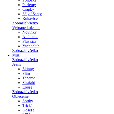
Ponožky
Parfémy
Čiapky
Šály / Šatky
Rukavice
Zobraziť všetko
Vybrané kolekcie
Novinky
Authentic
Plus size
Yacht club
Zobraziť všetko
Muž
Zobraziť všetko
Jeans
Skinny
Slim
Tapered
Straight
Loose
Zobraziť všetko
Oblečenie
Šortky
Tričká
Košeľe