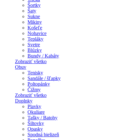
Šortky
Šaty
Sukne
Mikiny
Košeľe
Nohavice
Tepláky
Svetre
Blúzky
Bundy / Kabáty
Zobraziť všetko
Obuv
Tenisky
Sandále / šľapky
Poltopánky
Čižmy
Zobraziť všetko
Doplnky
Plavky
Okuliare
Tašky / Batohy
Šiltovky
Opasky
Spodná bielizeň