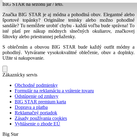
BIG STAR na sezónu jar / leto.
Značka BIG STAR je aj módna a pohodlná obuv. Elegantné alebo
športové topánky? Originálne tenisky alebo možno pohodlné
sandále? Tu nemôžete urobiť chybu - každá voľba bude správna! To
isté platí pre nákup módnych slnečných okuliarov, značkovej
šiltovky alebo priestrannej peňaženky.
S oblečením a obuvou BIG STAR bude každý outfit módny a
pohodlný. Vytvárame vysokokvalitné oblečenie, obuv a doplnky.
Užite si nakupovanie.
Zákaznícky servis
Obchodné podmienky
Formulár na reklamáciu a vrátenie tovaru
Odstúpenie od zmluvy
BIG STAR premium karta
Doprava a platba
Reklamačný poriadok
Zásady používania cookies
Vyhlásenie o zhode EÚ
Big Star