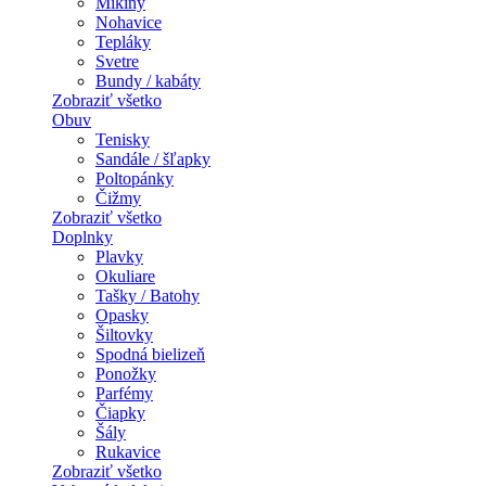
Mikiny
Nohavice
Tepláky
Svetre
Bundy / kabáty
Zobraziť všetko
Obuv
Tenisky
Sandále / šľapky
Poltopánky
Čižmy
Zobraziť všetko
Doplnky
Plavky
Okuliare
Tašky / Batohy
Opasky
Šiltovky
Spodná bielizeň
Ponožky
Parfémy
Čiapky
Šály
Rukavice
Zobraziť všetko