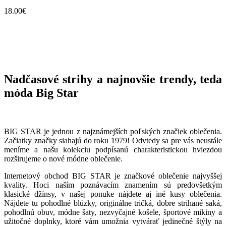
18.00€
Nadčasové strihy a najnovšie trendy, teda
móda Big Star
BIG STAR je jednou z najznámejších poľských značiek oblečenia.
Začiatky značky siahajú do roku 1979! Odvtedy sa pre vás neustále
meníme a našu kolekciu podpísanú charakteristickou hviezdou
rozširujeme o nové módne oblečenie.
Internetový obchod BIG STAR je značkové oblečenie najvyššej
kvality. Hoci naším poznávacím znamením sú predovšetkým
klasické džínsy, v našej ponuke nájdete aj iné kusy oblečenia.
Nájdete tu pohodlné blúzky, originálne tričká, dobre strihané saká,
pohodlnú obuv, módne šaty, nezvyčajné košele, športové mikiny a
užitočné doplnky, ktoré vám umožnia vytvárať jedinečné štýly na