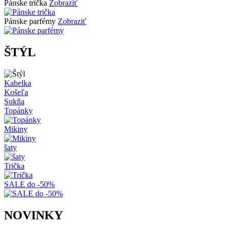
Pánske trička
Zobraziť
Pánske parfémy
Zobraziť
ŠTÝL
Kabelka
Košeľa
Sukňa
Topánky
Mikiny
šaty
Trička
SALE do -50%
NOVINKY