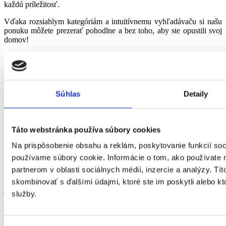
každú príležitosť.
Vďaka rozsiahlym kategóriám a intuitívnemu vyhľadávaču si našu
ponuku môžete prezerať pohodlne a bez toho, aby ste opustili svoj
domov!
Módne oblečenie pre každú sezónu
Súhlas
Detaily
Neustále rozširujeme svoj sortiment. Preto na vás vždy čakajú
najnovšie kolekcie prispôsobené sezónnym poveternostným
Táto webstránka používa súbory cookies
podmienkam. Zimné oblečenie vás udrží v teple a pohodlí pri
akejkoľvek aktivite. Nájdete u nás aj výborné jesenné oblečenie,
Na prispôsobenie obsahu a reklám, poskytovanie funkcií soc
ktoré zaručí módny look v škole i na univerzite, a čo viac, ochráni
používame súbory cookie. Informácie o tom, ako používate 
vás pred chladom na ceste do práce či stretnutia s priateľmi.
partnerom v oblasti sociálnych médií, inzercie a analýzy. Tít
Letné oblečenie je vyrobené z ľahkých a vzdušných materiálov a
skombinovať s ďalšími údajmi, ktoré ste im poskytli alebo kto
jarné oblečenie je ozvláštnené rôznymi farbami. V každom ročnom
služby.
období môžete siahnuť po našej nadčasovej klasike alebo oblečení,
ktoré zodpovedá najnovším trendom.