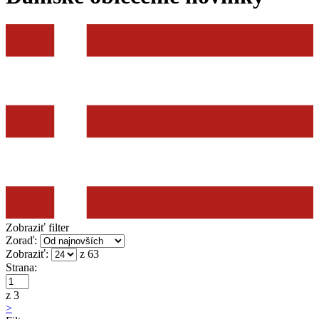
Zobraziť filter
Zoraď:
Zobraziť:
z 63
Strana:
z 3
>