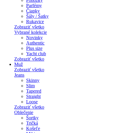
Ponožky
Parfémy
Čiapky
Šály / Šatky
Rukavice
Zobraziť všetko
Vybrané kolekcie
Novinky
Authentic
Plus size
Yacht club
Zobraziť všetko
Muž
Zobraziť všetko
Jeans
Skinny
Slim
Tapered
Straight
Loose
Zobraziť všetko
Oblečenie
Šortky
Tričká
Košeľe