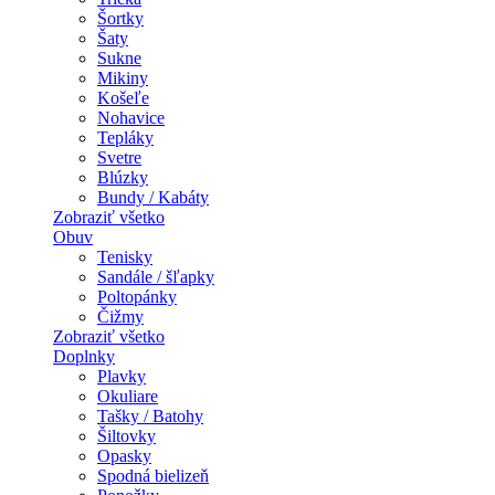
Šortky
Šaty
Sukne
Mikiny
Košeľe
Nohavice
Tepláky
Svetre
Blúzky
Bundy / Kabáty
Zobraziť všetko
Obuv
Tenisky
Sandále / šľapky
Poltopánky
Čižmy
Zobraziť všetko
Doplnky
Plavky
Okuliare
Tašky / Batohy
Šiltovky
Opasky
Spodná bielizeň