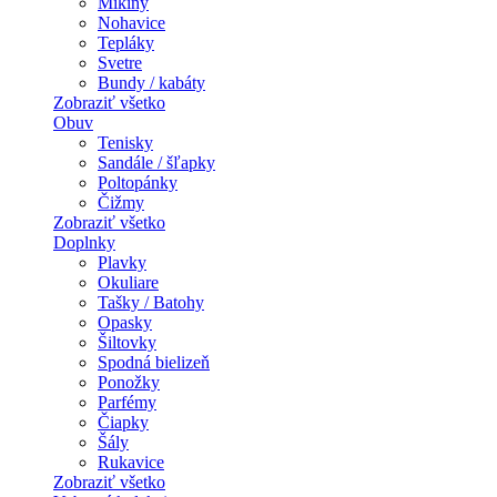
Mikiny
Nohavice
Tepláky
Svetre
Bundy / kabáty
Zobraziť všetko
Obuv
Tenisky
Sandále / šľapky
Poltopánky
Čižmy
Zobraziť všetko
Doplnky
Plavky
Okuliare
Tašky / Batohy
Opasky
Šiltovky
Spodná bielizeň
Ponožky
Parfémy
Čiapky
Šály
Rukavice
Zobraziť všetko