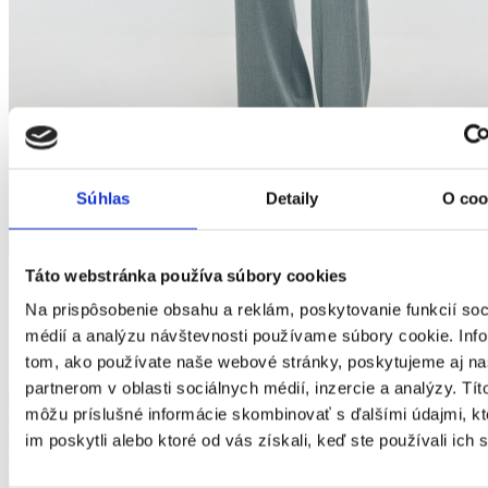
Súhlas
Detaily
O coo
-15% na celý sortiment
Táto webstránka používa súbory cookies
Dámske topánky UU274014 803
Na prispôsobenie obsahu a reklám, poskytovanie funkcií soc
43.00€
médií a analýzu návštevnosti používame súbory cookie. Inf
tom, ako používate naše webové stránky, poskytujeme aj n
LEN ONLINE
partnerom v oblasti sociálnych médií, inzercie a analýzy. Títo
môžu príslušné informácie skombinovať s ďalšími údajmi, kt
im poskytli alebo ktoré od vás získali, keď ste používali ich 