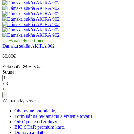
-15% na celý sortiment
Dámska sukňa AKIRA 902
60.00€
Zobraziť:
z 63
Strana:
z 3
>
Zákaznícky servis
Obchodné podmienky
Formulár na reklamáciu a vrátenie tovaru
Odstúpenie od zmluvy
BIG STAR premium karta
Doprava a platba