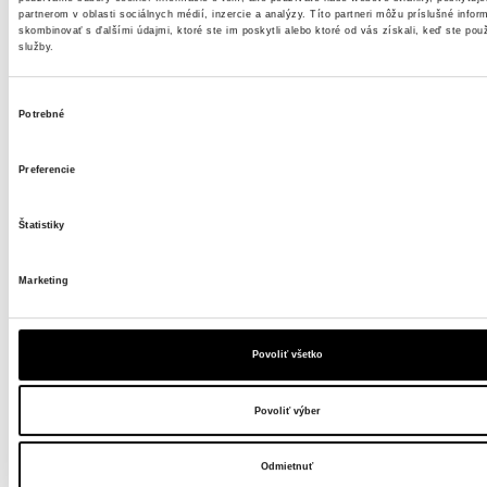
partnerom v oblasti sociálnych médií, inzercie a analýzy. Títo partneri môžu príslušné infor
skombinovať s ďalšími údajmi, ktoré ste im poskytli alebo ktoré od vás získali, keď ste použ
služby.
Výber
Potrebné
súhlasu
Preferencie
späť
Štatistiky
Domov
Žena
Doplnky
Tašky / Batohy
Červená kabelka eko koža MARO 603
Marketing
Povoliť všetko
Povoliť výber
Odmietnuť