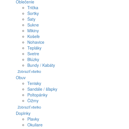
Oblečenie
Trička
Šortky
Šaty
Sukne
Mikiny
Košeľe
Nohavice
Tepláky
Svetre
Blúzky
Bundy / Kabáty
Zobraziť všetko
Obuv
Tenisky
Sandále / šľapky
Poltopánky
Čižmy
Zobraziť všetko
Doplnky
Plavky
Okuliare