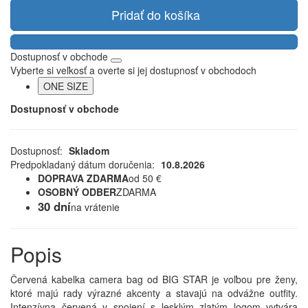
Pridať do košíka
Dostupnosť v obchode
Vyberte si veľkosť a overte si jej dostupnosť v obchodoch
ONE SIZE
Dostupnosť v obchode
Dostupnosť:
Skladom
Predpokladaný dátum doručenia:
10.8.2026
DOPRAVA ZDARMA
od 50 €
OSOBNÝ ODBER
ZDARMA
30 dní
na vrátenie
Popis
Červená kabelka camera bag od BIG STAR je voľbou pre ženy,
ktoré majú rady výrazné akcenty a stavajú na odvážne outfity.
Intenzívna červená v spojení s lesklým zlatým logom vytvára