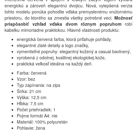
energickú a zároveň elegantnú dvojicu. Nová, vylepšená verzia
tohto modelu ponúka pohodlie vďaka premyslenému vnútornému
priestoru, do ktorého sa zmestia všetky potrebné veci.
Možnosť
prispôsobiť vzhľad vďaka dvom rôznym popruhom
robí
kabelku mimoriadne praktickou. Hlavné vlastnosti produktu:
energická červená farba, ktorá priťahuje pohľady,
elegantné zlaté detaily a logo značky,
vymeniteľné popruhy: elegantný kožený a casual bavlnený,
vyrobená z odolnej, kvalitnej ekologickej kože,
praktická veľkosť ideálna na každý deň.
Farba: červená
Vzor: bez
Typ zapínania: na zips
Šírka: 21 cm
Výška: 12,5 cm
Hĺbka: 7,5 cm
Počet priehradiek: 1
Pojme formát A4: nie
Materiál: 100% polyuretán
Pohlavie: žena