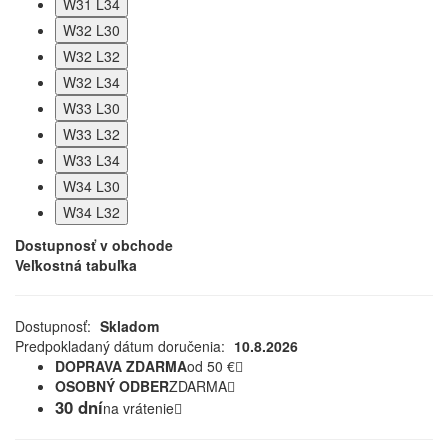
W31 L34
W32 L30
W32 L32
W32 L34
W33 L30
W33 L32
W33 L34
W34 L30
W34 L32
Dostupnosť v obchode
Veľkostná tabuľka
Dostupnosť:
Skladom
Predpokladaný dátum doručenia:
10.8.2026
DOPRAVA ZDARMA
od 50 €
OSOBNÝ ODBER
ZDARMA
30 dní
na vrátenie