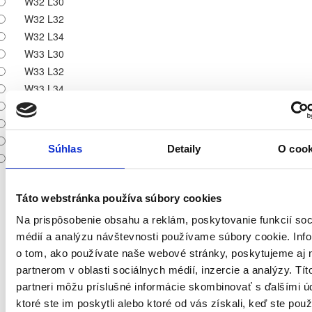
W32 L30
W32 L32
W32 L34
W33 L30
W33 L32
W33 L34
W34 L30
W34 L32
W36 L30
Súhlas
Detaily
O cook
W36 L32
Skutočné rozmery produktu
Šírka bedra: 38.5 cm
Táto webstránka používa súbory cookies
Vnútorná dĺžka nohavíc: 76.5 cm
Na prispôsobenie obsahu a reklám, poskytovanie funkcií soc
Šírka pása: 34 cm
Šírka stehna: 24.2 cm
médií a analýzu návštevnosti používame súbory cookie. Inf
Šírka bedra: 39.7 cm
o tom, ako používate naše webové stránky, poskytujeme aj 
Vnútorná dĺžka nohavíc: 76.5 cm
partnerom v oblasti sociálnych médií, inzercie a analýzy. Tít
Šírka pása: 35.2 cm
partneri môžu príslušné informácie skombinovať s ďalšími ú
Šírka stehna: 24.8 cm
ktoré ste im poskytli alebo ktoré od vás získali, keď ste použí
Šírka bedra: 39.7 cm