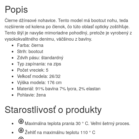
Popis
Čierne džínsové nohavice. Tento model má bootcut nohu, teda
rozšírenie od kolena po členok, čo túto oblasť opticky zoštíhľuje.
Tento štýl je navyše mimoriadne pohodlný, pretože je vyrobený z
vysokokvalitného denimu, väčšinou z bavlny.
Farba: čierna
Strih: bootcut
Zdvih pásu: štandardný
Typ zapínania: na zips
Počet vreciek: 5
Veľkosť modela: 26/32
Výška modela: 176 cm
Materiál: 91% bavlna 7% lycra, 2% elastan
Pohlavie: žena
Starostlivosť o produkty
Maximálna teplota prania 30 ° C. Veľmi šetrný proces.
Žehliť na maximálnu teplotu 110 ° C