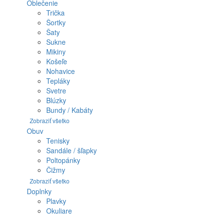
Oblečenie
Trička
Šortky
Šaty
Sukne
Mikiny
Košeľe
Nohavice
Tepláky
Svetre
Blúzky
Bundy / Kabáty
Zobraziť všetko
Obuv
Tenisky
Sandále / šľapky
Poltopánky
Čižmy
Zobraziť všetko
Doplnky
Plavky
Okuliare