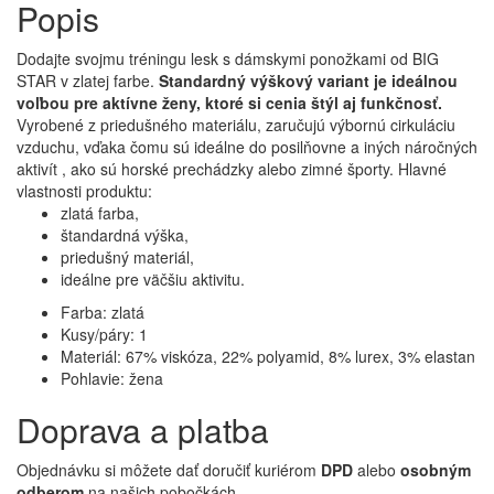
Popis
Dodajte svojmu tréningu lesk s dámskymi ponožkami od BIG
STAR v zlatej farbe.
Standardný výškový variant je ideálnou
voľbou pre aktívne ženy, ktoré si cenia štýl aj funkčnosť.
Vyrobené z priedušného materiálu, zaručujú výbornú cirkuláciu
vzduchu, vďaka čomu sú ideálne do posilňovne a iných náročných
aktivít , ako sú horské prechádzky alebo zimné športy. Hlavné
vlastnosti produktu:
zlatá farba,
štandardná výška,
priedušný materiál,
ideálne pre väčšiu aktivitu.
Farba: zlatá
Kusy/páry: 1
Materiál: 67% viskóza, 22% polyamid, 8% lurex, 3% elastan
Pohlavie: žena
Doprava a platba
Objednávku si môžete dať doručiť kuriérom
DPD
alebo
osobným
odberom
na našich pobočkách.