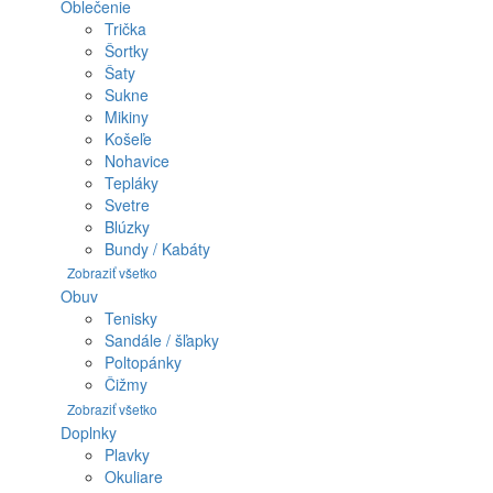
Oblečenie
Trička
Šortky
Šaty
Sukne
Mikiny
Košeľe
Nohavice
Tepláky
Svetre
Blúzky
Bundy / Kabáty
Zobraziť všetko
Obuv
Tenisky
Sandále / šľapky
Poltopánky
Čižmy
Zobraziť všetko
Doplnky
Plavky
Okuliare