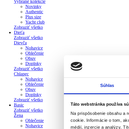
Vybrané kolekcie
Novinky
Authentic
Plus size
Yacht club
Zobraziť všetko
Dieťa
Zobraziť všetko
Dievča
Nohavice
Oblečenie
Obuv
Doplnky
Zobraziť všetko
Chlapec
Nohavice
Oblečenie
Súhlas
Obuv
Doplnky
Zobraziť všetko
Táto webstránka používa sú
Basic
Zobraziť všetko
Na prispôsobenie obsahu a r
Žena
cookie. Informácie o tom, ak
Oblečenie
Nohavice
médií, inzercie a analýzy. Tí