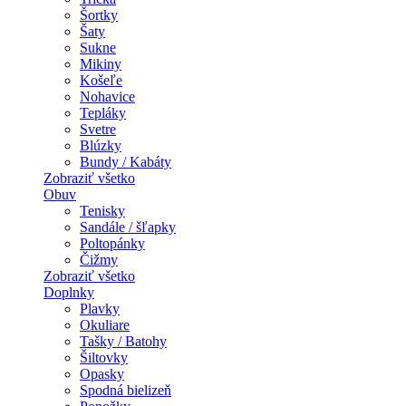
Šortky
Šaty
Sukne
Mikiny
Košeľe
Nohavice
Tepláky
Svetre
Blúzky
Bundy / Kabáty
Zobraziť všetko
Obuv
Tenisky
Sandále / šľapky
Poltopánky
Čižmy
Zobraziť všetko
Doplnky
Plavky
Okuliare
Tašky / Batohy
Šiltovky
Opasky
Spodná bielizeň