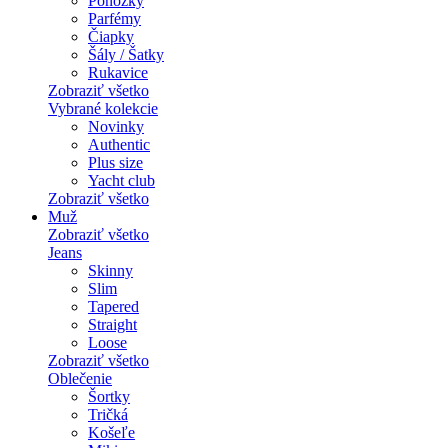
Ponožky
Parfémy
Čiapky
Šály / Šatky
Rukavice
Zobraziť všetko
Vybrané kolekcie
Novinky
Authentic
Plus size
Yacht club
Zobraziť všetko
Muž
Zobraziť všetko
Jeans
Skinny
Slim
Tapered
Straight
Loose
Zobraziť všetko
Oblečenie
Šortky
Tričká
Košeľe