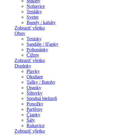
Mikiny
Nohavice
Tepláky
Svetre
Bundy / kabáty
Zobraziť všetko
Obuv
Tenisky
Sandále / šľapky
Poltopánky
Čižmy
Zobraziť všetko
Doplnky
Plavky
Okuliare
Tašky / Batohy
Opasky
Šiltovky
Spodná bielizeň
Ponožky
Parfémy
Čiapky
Šály
Rukavice
Zobraziť všetko