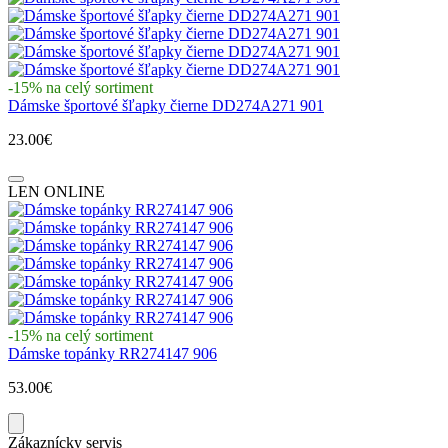
-15% na celý sortiment
Dámske športové šľapky čierne DD274A271 901
23.00€
LEN ONLINE
-15% na celý sortiment
Dámske topánky RR274147 906
53.00€
Zákaznícky servis