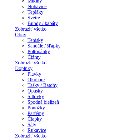
Mikiny
Nohavice
Tepláky
Svetre
Bundy / kabáty
Zobraziť všetko
Obuv
Tenisky
Sandále / šľapky
Poltopánky
Čižmy
Zobraziť všetko
Doplnky
Plavky
Okuliare
Tašky / Batohy
Opasky
Šiltovky
Spodná bielizeň
Ponožky
Parfémy
Čiapky
Šály
Rukavice
Zobraziť všetko