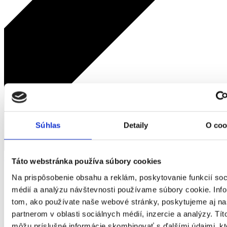
Súhlas
Detaily
O coo
späť
Táto webstránka používa súbory cookies
Domov
Na prispôsobenie obsahu a reklám, poskytovanie funkcií soc
Žena
médií a analýzu návštevnosti používame súbory cookie. Inf
Obuv
tom, ako používate naše webové stránky, poskytujeme aj n
Sandále / šľapky
Dámske topánky RR274A583 602
partnerom v oblasti sociálnych médií, inzercie a analýzy. Títo
môžu príslušné informácie skombinovať s ďalšími údajmi, kt