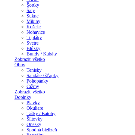
Šortky
Šaty
Sukne
Mikiny
Košeľe
Nohavice
Tepláky
Svetre
Blúzky
Bundy / Kabáty
Zobraziť všetko
Obuv
Tenisky
Sandále / šľapky
Poltopánky
Čižmy
Zobraziť všetko
Doplnky
Plavky
Okuliare
Tašky / Batohy
Šiltovky
Opasky
Spodná bielizeň