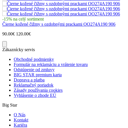
-15% na celý sortiment
Čierne kožené čižmy s ozdobnými prackami OO274A190 906
90.00€
120.00€
Zákaznícky servis
Obchodné podmienky
Formulár na reklamáciu a vrátenie tovaru
Odstúpenie od zmluvy
BIG STAR premium karta
Doprava a platba
Reklamačný poriadok
Zásady používania cookies
Vyhlásenie o zhode EÚ
Big Star
O Nás
Kontakt
Kariéra