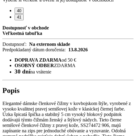
40
41
Dostupnosť v obchode
Veľkostná tabuľka
Dostupnosť:
Na externom sklade
Predpokladaný dátum doručenia:
13.8.2026
DOPRAVA ZDARMA
od 50 €
OSOBNÝ ODBER
ZDARMA
30 dní
na vrátenie
Popis
Elegantné dámske členkové čižmy v kovbojskom štýle, vyrobené z
vysoko kvalitnej pravej semišovej kože v klasickej čiernej farbe.
Úzka špicatá špička a stabilný 5 cm vysoký blokový podpätok
dodávajú týmto čižmám ženský a štýlový nádych. Tieto čierne
semišové členkové čižmy z pravej kože, SS274472 906, majú
zapínanie na zips pre jednoduché obúvanie a vyzuvanie. Odolná