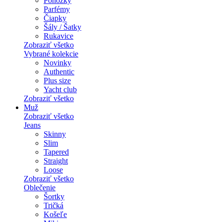
Ponožky
Parfémy
Čiapky
Šály / Šatky
Rukavice
Zobraziť všetko
Vybrané kolekcie
Novinky
Authentic
Plus size
Yacht club
Zobraziť všetko
Muž
Zobraziť všetko
Jeans
Skinny
Slim
Tapered
Straight
Loose
Zobraziť všetko
Oblečenie
Šortky
Tričká
Košeľe