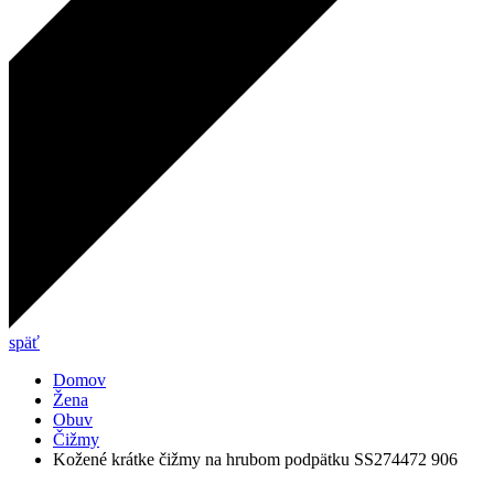
späť
Domov
Žena
Obuv
Čižmy
Kožené krátke čižmy na hrubom podpätku SS274472 906