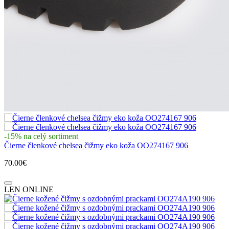
-15% na celý sortiment
Čierne členkové chelsea čižmy eko koža OO274167 906
70.00€
LEN ONLINE