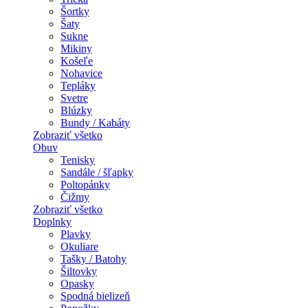
Šortky
Šaty
Sukne
Mikiny
Košeľe
Nohavice
Tepláky
Svetre
Blúzky
Bundy / Kabáty
Zobraziť všetko
Obuv
Tenisky
Sandále / šľapky
Poltopánky
Čižmy
Zobraziť všetko
Doplnky
Plavky
Okuliare
Tašky / Batohy
Šiltovky
Opasky
Spodná bielizeň