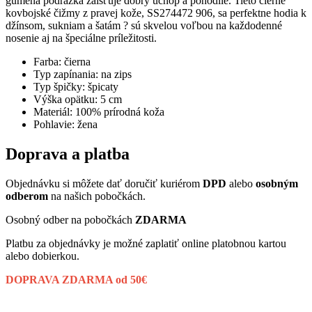
gumená podrážka zaisťuje dobrý úchop a pohodlie. Tieto čierne
kovbojské čižmy z pravej kože, SS274472 906, sa perfektne hodia k
džínsom, sukniam a šatám ? sú skvelou voľbou na každodenné
nosenie aj na špeciálne príležitosti.
Farba: čierna
Typ zapínania: na zips
Typ špičky: špicaty
Výška opätku: 5 cm
Materiál: 100% prírodná koža
Pohlavie: žena
Doprava a platba
Objednávku si môžete dať doručiť kuriérom
DPD
alebo
osobným
odberom
na našich pobočkách.
Osobný odber na pobočkách
ZDARMA
Platbu za objednávky je možné zaplatiť online platobnou kartou
alebo dobierkou.
DOPRAVA ZDARMA od 50€