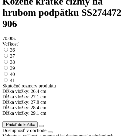
Kožené krátke čižmy na
hrubom podpätku SS274472
906
70.00€
Veľkosť
36
37
38
39
40
41
Skutočné rozmery produktu
Dĺžka vložky: 26.4 cm
Dĺžka vložky: 27.1 cm
Dĺžka vložky: 27.8 cm
Dĺžka vložky: 28.4 cm
Dĺžka vložky: 29.1 cm
Pridať do košíka
Dostupnosť v obchode
Vyberte si veľkosť a overte si jej dostupnosť v obchodoch