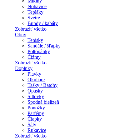
Mikiny
Nohavice
Tepláky
Svetre
Bundy / kabáty
Zobraziť všetko
Obuv
Tenisky
Sandále / šľapky
Poltopánky
Čižmy
Zobraziť všetko
Doplnky
Plavky
Okuliare
Tašky / Batohy
Opasky
Šiltovky
Spodná bielizeň
Ponožky
Parfémy
Čiapky
Šály
Rukavice
Zobraziť všetko