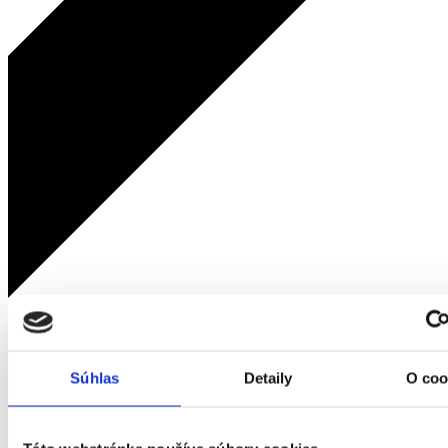
späť
Domov
Žena
Súhlas
Detaily
O coo
Oblečenie
Trička
Dámske tričko ALENA 901