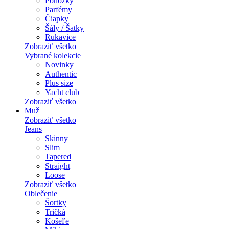
Ponožky
Parfémy
Čiapky
Šály / Šatky
Rukavice
Zobraziť všetko
Vybrané kolekcie
Novinky
Authentic
Plus size
Yacht club
Zobraziť všetko
Muž
Zobraziť všetko
Jeans
Skinny
Slim
Tapered
Straight
Loose
Zobraziť všetko
Oblečenie
Šortky
Tričká
Košeľe