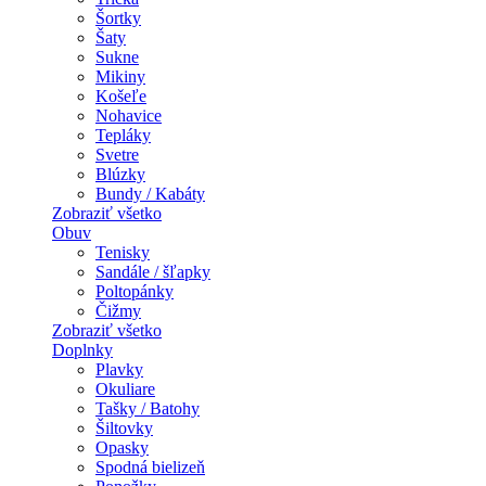
Šortky
Šaty
Sukne
Mikiny
Košeľe
Nohavice
Tepláky
Svetre
Blúzky
Bundy / Kabáty
Zobraziť všetko
Obuv
Tenisky
Sandále / šľapky
Poltopánky
Čižmy
Zobraziť všetko
Doplnky
Plavky
Okuliare
Tašky / Batohy
Šiltovky
Opasky
Spodná bielizeň