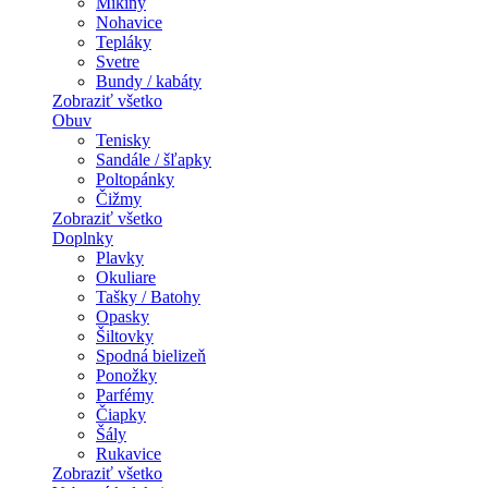
Mikiny
Nohavice
Tepláky
Svetre
Bundy / kabáty
Zobraziť všetko
Obuv
Tenisky
Sandále / šľapky
Poltopánky
Čižmy
Zobraziť všetko
Doplnky
Plavky
Okuliare
Tašky / Batohy
Opasky
Šiltovky
Spodná bielizeň
Ponožky
Parfémy
Čiapky
Šály
Rukavice
Zobraziť všetko