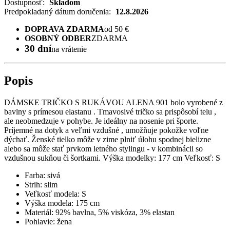
Dostupnosť:
Skladom
Predpokladaný dátum doručenia:
12.8.2026
DOPRAVA ZDARMA
od 50 €
OSOBNÝ ODBER
ZDARMA
30 dní
na vrátenie
Popis
DÁMSKE TRIČKO S RUKÁVOU ALENA 901 bolo vyrobené z
bavlny s prímesou elastanu . Tmavosivé tričko sa prispôsobí telu ,
ale neobmedzuje v pohybe. Je ideálny na nosenie pri športe.
Príjemné na dotyk a veľmi vzdušné , umožňuje pokožke voľne
dýchať. Ženské tielko môže v zime plniť úlohu spodnej bielizne
alebo sa môže stať prvkom letného stylingu - v kombinácii so
vzdušnou sukňou či šortkami. Výška modelky: 177 cm Veľkosť: S
Farba: sivá
Strih: slim
Veľkosť modela: S
Výška modela: 175 cm
Materiál: 92% bavlna, 5% viskóza, 3% elastan
Pohlavie: žena