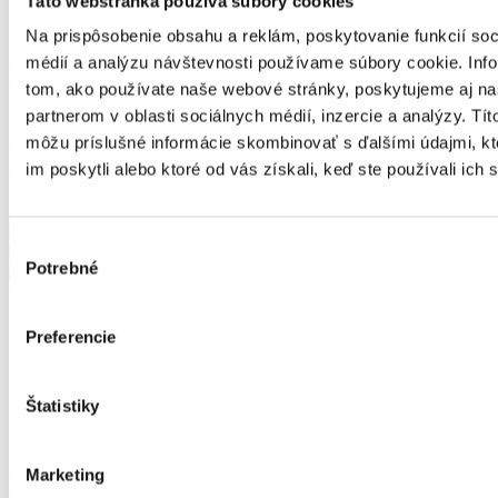
Táto webstránka používa súbory cookies
Na prispôsobenie obsahu a reklám, poskytovanie funkcií soc
médií a analýzu návštevnosti používame súbory cookie. Inf
Zľava -15% sa odpočíta sa automaticky v košíku pri nákupe nad
80€.
tom, ako používate naše webové stránky, poskytujeme aj n
150048901
partnerom v oblasti sociálnych médií, inzercie a analýzy. Títo
môžu príslušné informácie skombinovať s ďalšími údajmi, kt
Dámske tričko ALENA 901
im poskytli alebo ktoré od vás získali, keď ste používali ich 
8.00€
15.00€
Výber
Potrebné
súhlasu
Veľkosť
XS
S
Preferencie
M
L
XL
Štatistiky
XXL
Skutočné rozmery produktu
Šírka hrudníka: 32 cm
Marketing
Dĺžka výrobku: 56 cm