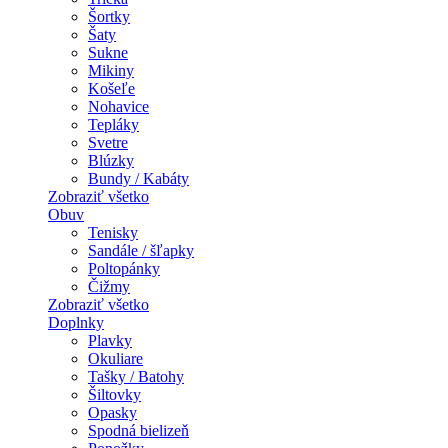
Šortky
Šaty
Sukne
Mikiny
Košeľe
Nohavice
Tepláky
Svetre
Blúzky
Bundy / Kabáty
Zobraziť všetko
Obuv
Tenisky
Sandále / šľapky
Poltopánky
Čižmy
Zobraziť všetko
Doplnky
Plavky
Okuliare
Tašky / Batohy
Šiltovky
Opasky
Spodná bielizeň