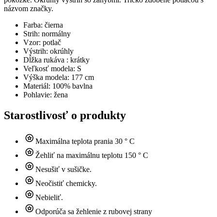
názvom značky.
Farba: čierna
Strih: normálny
Vzor: potlač
Výstrih: okrúhly
Dĺžka rukáva : krátky
Veľkosť modela: S
Výška modela: 177 cm
Materiál: 100% bavlna
Pohlavie: žena
Starostlivosť o produkty
Maximálna teplota prania 30 ° C
Žehliť na maximálnu teplotu 150 ° C
Nesušiť v sušičke.
Neočistiť chemicky.
Nebieliť.
Odporúča sa žehlenie z rubovej strany