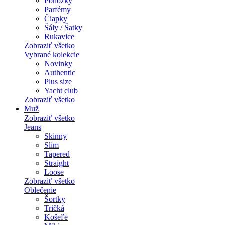
Ponožky
Parfémy
Čiapky
Šály / Šatky
Rukavice
Zobraziť všetko
Vybrané kolekcie
Novinky
Authentic
Plus size
Yacht club
Zobraziť všetko
Muž
Zobraziť všetko
Jeans
Skinny
Slim
Tapered
Straight
Loose
Zobraziť všetko
Oblečenie
Šortky
Tričká
Košeľe