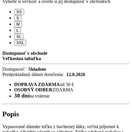
Vyberte si veľkosť a overte si jej dostupnosť v obchodoch
XS
S
M
L
XL
XXL
Dostupnosť v obchode
Veľkostná tabuľka
Dostupnosť:
Skladom
Predpokladaný dátum doručenia:
12.8.2026
DOPRAVA ZDARMA
od 50 €
OSOBNÝ ODBER
ZDARMA
30 dní
na vrátenie
Popis
Vypasované dámske tričko z bavlnenej látky, veľmi príjemné k
pokožke. Okrúhly výstrih so záhybmi. Tričko zdobené potlačou s