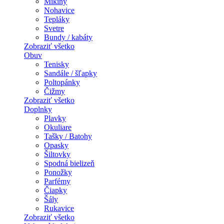
Mikiny
Nohavice
Tepláky
Svetre
Bundy / kabáty
Zobraziť všetko
Obuv
Tenisky
Sandále / šľapky
Poltopánky
Čižmy
Zobraziť všetko
Doplnky
Plavky
Okuliare
Tašky / Batohy
Opasky
Šiltovky
Spodná bielizeň
Ponožky
Parfémy
Čiapky
Šály
Rukavice
Zobraziť všetko