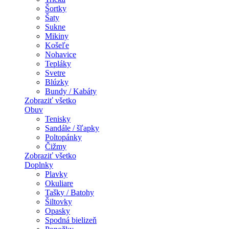
Šortky
Šaty
Sukne
Mikiny
Košeľe
Nohavice
Tepláky
Svetre
Blúzky
Bundy / Kabáty
Zobraziť všetko
Obuv
Tenisky
Sandále / šľapky
Poltopánky
Čižmy
Zobraziť všetko
Doplnky
Plavky
Okuliare
Tašky / Batohy
Šiltovky
Opasky
Spodná bielizeň