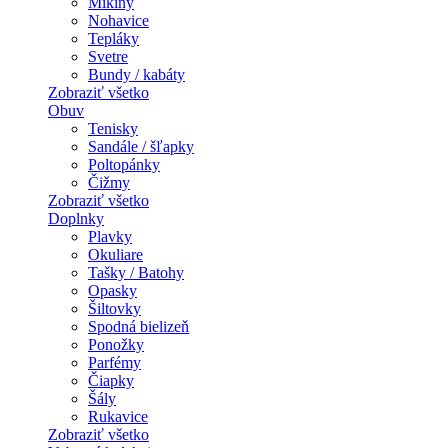
Mikiny
Nohavice
Tepláky
Svetre
Bundy / kabáty
Zobraziť všetko
Obuv
Tenisky
Sandále / šľapky
Poltopánky
Čižmy
Zobraziť všetko
Doplnky
Plavky
Okuliare
Tašky / Batohy
Opasky
Šiltovky
Spodná bielizeň
Ponožky
Parfémy
Čiapky
Šály
Rukavice
Zobraziť všetko