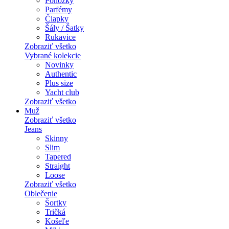
Ponožky
Parfémy
Čiapky
Šály / Šatky
Rukavice
Zobraziť všetko
Vybrané kolekcie
Novinky
Authentic
Plus size
Yacht club
Zobraziť všetko
Muž
Zobraziť všetko
Jeans
Skinny
Slim
Tapered
Straight
Loose
Zobraziť všetko
Oblečenie
Šortky
Tričká
Košeľe