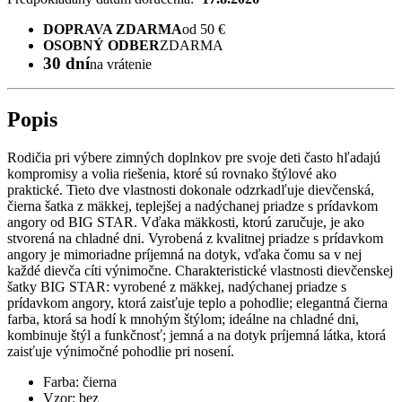
DOPRAVA ZDARMA
od 50 €
OSOBNÝ ODBER
ZDARMA
30 dní
na vrátenie
Popis
Rodičia pri výbere zimných doplnkov pre svoje deti často hľadajú
kompromisy a volia riešenia, ktoré sú rovnako štýlové ako
praktické. Tieto dve vlastnosti dokonale odzrkadľuje dievčenská,
čierna šatka z mäkkej, teplejšej a nadýchanej priadze s prídavkom
angory od BIG STAR. Vďaka mäkkosti, ktorú zaručuje, je ako
stvorená na chladné dni. Vyrobená z kvalitnej priadze s prídavkom
angory je mimoriadne príjemná na dotyk, vďaka čomu sa v nej
každé dievča cíti výnimočne. Charakteristické vlastnosti dievčenskej
šatky BIG STAR: vyrobené z mäkkej, nadýchanej priadze s
prídavkom angory, ktorá zaisťuje teplo a pohodlie; elegantná čierna
farba, ktorá sa hodí k mnohým štýlom; ideálne na chladné dni,
kombinuje štýl a funkčnosť; jemná a na dotyk príjemná látka, ktorá
zaisťuje výnimočné pohodlie pri nosení.
Farba: čierna
Vzor: bez