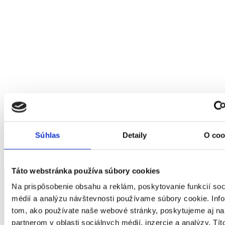
Získali ste dopravu zadarmo
Medzisúčet
0.00€
Celkom
0.00€
Súhlas
Detaily
O coo
Zobraziť košík
Táto webstránka používa súbory cookies
Na prispôsobenie obsahu a reklám, poskytovanie funkcií soc
médií a analýzu návštevnosti používame súbory cookie. Inf
tom, ako používate naše webové stránky, poskytujeme aj n
partnerom v oblasti sociálnych médií, inzercie a analýzy. Títo