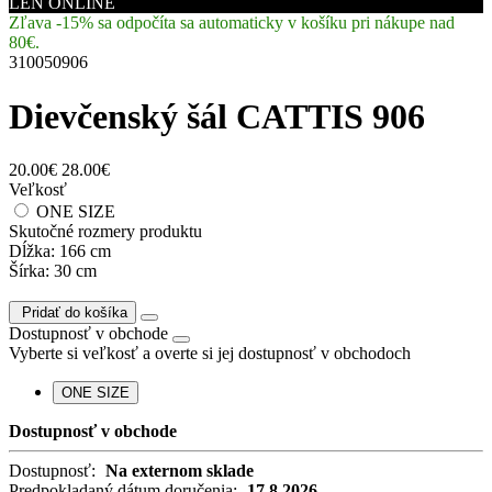
LEN ONLINE
Zľava -15% sa odpočíta sa automaticky v košíku pri nákupe nad
80€.
310050906
Dievčenský šál CATTIS 906
20.00€
28.00€
Veľkosť
ONE SIZE
Skutočné rozmery produktu
Dĺžka: 166 cm
Šírka: 30 cm
Pridať do košíka
Dostupnosť v obchode
Vyberte si veľkosť a overte si jej dostupnosť v obchodoch
ONE SIZE
Dostupnosť v obchode
Dostupnosť:
Na externom sklade
Predpokladaný dátum doručenia:
17.8.2026