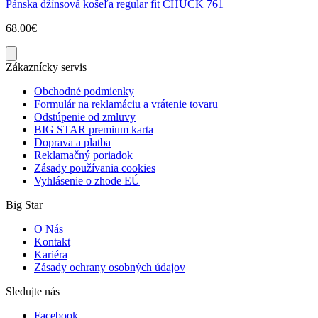
Pánska džínsová košeľa regular fit CHUCK 761
68.00€
Zákaznícky servis
Obchodné podmienky
Formulár na reklamáciu a vrátenie tovaru
Odstúpenie od zmluvy
BIG STAR premium karta
Doprava a platba
Reklamačný poriadok
Zásady používania cookies
Vyhlásenie o zhode EÚ
Big Star
O Nás
Kontakt
Kariéra
Zásady ochrany osobných údajov
Sledujte nás
Facebook