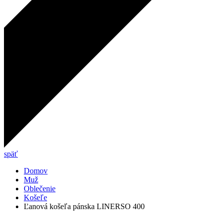
späť
Domov
Muž
Oblečenie
Košeľe
Ľanová košeľa pánska LINERSO 400