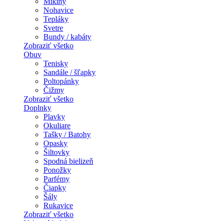
Mikiny
Nohavice
Tepláky
Svetre
Bundy / kabáty
Zobraziť všetko
Obuv
Tenisky
Sandále / šľapky
Poltopánky
Čižmy
Zobraziť všetko
Doplnky
Plavky
Okuliare
Tašky / Batohy
Opasky
Šiltovky
Spodná bielizeň
Ponožky
Parfémy
Čiapky
Šály
Rukavice
Zobraziť všetko