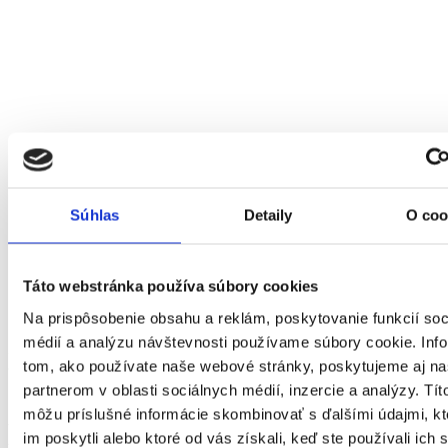
Súhlas
Detaily
O coo
Táto webstránka používa súbory cookies
Na prispôsobenie obsahu a reklám, poskytovanie funkcií soc
médií a analýzu návštevnosti používame súbory cookie. Inf
Zľava -15% sa odpočíta sa automaticky v košíku pri nákupe nad
tom, ako používate naše webové stránky, poskytujeme aj n
80€.
142068400
partnerom v oblasti sociálnych médií, inzercie a analýzy. Títo
môžu príslušné informácie skombinovať s ďalšími údajmi, kt
Ľanová košeľa pánska
im poskytli alebo ktoré od vás získali, keď ste používali ich 