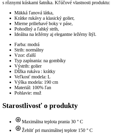
s rôznymi kúskami šatníka. Kľúčové vlastnosti produktu:
Mäkká ľanová látka,
Krátke rukávy a klasický golier,
Mierne priliehavé boky v páse,
Pohodlný a ľahký strih,
Ideálna na ležérny aj elegantne ležérny štýl.
Farba: modrá
Strih: normálny
Vzor: ďalší
Typ zapínania: na gombíky
Výstrih: golier
Dĺžka rukáva : krátky
Veľkosť modela: L
Výška modela: 190 cm
Materiál: 100% ľan
Pohlavie: muž
Starostlivosť o produkty
Maximálna teplota prania 30 ° C
Žehliť pri maximálnej teplote 150 ° C