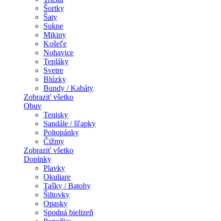
Šortky
Šaty
Sukne
Mikiny
Košeľe
Nohavice
Tepláky
Svetre
Blúzky
Bundy / Kabáty
Zobraziť všetko
Obuv
Tenisky
Sandále / šľapky
Poltopánky
Čižmy
Zobraziť všetko
Doplnky
Plavky
Okuliare
Tašky / Batohy
Šiltovky
Opasky
Spodná bielizeň