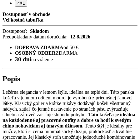
4XL
Dostupnosť v obchode
Veľkostná tabuľka
Dostupnosť:
Skladom
Predpokladaný dátum doručenia:
12.8.2026
DOPRAVA ZDARMA
od 50 €
OSOBNÝ ODBER
ZDARMA
30 dní
na vrátenie
Popis
Ležérna elegancia v letnom štýle, ideálna na teplé dni. Táto pánska
košeľa v jemnom odtieni modrej je vyrobená z priedušnej ľanovej
látky. Klasický golier a krátke rukávy dodávajú košeli všestranný
nádych, zatiaľ čo jemné nastavenie po stranách pásu zvýrazňuje
siluetu a zároveň zaisťuje slobodu pohybu.
Táto košeľa je ideálna
na každodenné aj pracovné outfity a dobre sa hodí k svetlým
chino nohaviciam aj tmavým džínsom.
Tento štýl je ideálny pre
mužov, ktorí si cenia minimalistický dizajn, praktickosť a kvalitné
spracovanie. Jej klasický strih umožňuje jednoduché kombinovanie