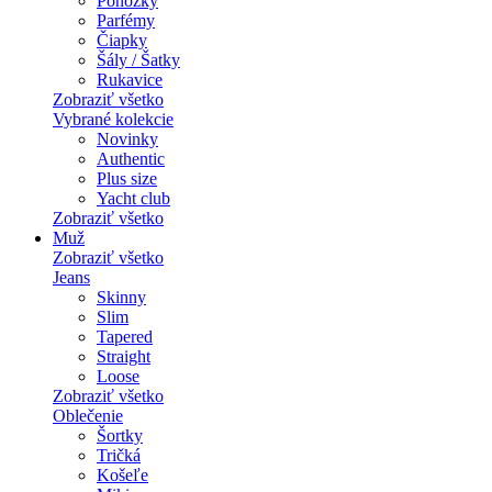
Ponožky
Parfémy
Čiapky
Šály / Šatky
Rukavice
Zobraziť všetko
Vybrané kolekcie
Novinky
Authentic
Plus size
Yacht club
Zobraziť všetko
Muž
Zobraziť všetko
Jeans
Skinny
Slim
Tapered
Straight
Loose
Zobraziť všetko
Oblečenie
Šortky
Tričká
Košeľe