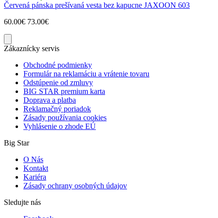
Červená pánska prešívaná vesta bez kapucne JAXOON 603
60.00€
73.00€
Zákaznícky servis
Obchodné podmienky
Formulár na reklamáciu a vrátenie tovaru
Odstúpenie od zmluvy
BIG STAR premium karta
Doprava a platba
Reklamačný poriadok
Zásady používania cookies
Vyhlásenie o zhode EÚ
Big Star
O Nás
Kontakt
Kariéra
Zásady ochrany osobných údajov
Sledujte nás