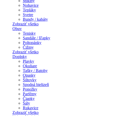
Mikiny
Nohavice
Tepláky
Svetre
Bundy / kabáty
Zobraziť všetko
Obuv
Tenisky
Sandále / šľapky
Poltopánky
Čižmy
Zobraziť všetko
Doplnky
Plavky
Okuliare
Tašky / Batohy
Opasky
Šiltovky
Spodná bielizeň
Ponožky
Parfémy
Čiapky
Šály
Rukavice
Zobraziť všetko