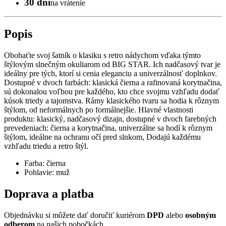
30 dní
na vrátenie
Popis
Obohaťte svoj šatník o klasiku s retro nádychom vďaka týmto
štýlovým slnečným okuliarom od BIG STAR. Ich nadčasový tvar je
ideálny pre tých, ktorí si cenia eleganciu a univerzálnosť doplnkov.
Dostupné v dvoch farbách: klasická čierna a rafinovaná korytnačina,
sú dokonalou voľbou pre každého, kto chce svojmu vzhľadu dodať
kúsok triedy a tajomstva. Rámy klasického tvaru sa hodia k rôznym
štýlom, od neformálnych po formálnejšie. Hlavné vlastnosti
produktu: klasický, nadčasový dizajn, dostupné v dvoch farebných
prevedeniach: čierna a korytnačina, univerzálne sa hodí k rôznym
štýlom, ideálne na ochranu očí pred slnkom, Dodajú každému
vzhľadu triedu a retro štýl.
Farba: čierna
Pohlavie: muž
Doprava a platba
Objednávku si môžete dať doručiť kuriérom
DPD
alebo
osobným
odberom
na našich pobočkách.