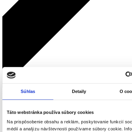
Súhlas
Detaily
O coo
späť
Domov
Muž
Doplnky
Táto webstránka používa súbory cookies
Okuliare
Na prispôsobenie obsahu a reklám, poskytovanie funkcií soc
Pánske okuliare MUMER 906
médií a analýzu návštevnosti používame súbory cookie. Inf