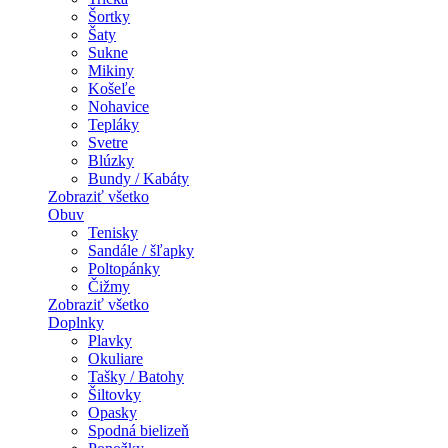
Šortky
Šaty
Sukne
Mikiny
Košeľe
Nohavice
Tepláky
Svetre
Blúzky
Bundy / Kabáty
Zobraziť všetko
Obuv
Tenisky
Sandále / šľapky
Poltopánky
Čižmy
Zobraziť všetko
Doplnky
Plavky
Okuliare
Tašky / Batohy
Šiltovky
Opasky
Spodná bielizeň