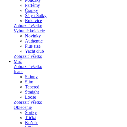
Ponožky
Parfémy
Čiapky
Šály / Šatky
Rukavice
Zobraziť všetko
Vybrané kolekcie
Novinky
Authentic
Plus size
Yacht club
Zobraziť všetko
Muž
Zobraziť všetko
Jeans
Skinny
Slim
Tapered
Straight
Loose
Zobraziť všetko
Oblečenie
Šortky
Tričká
Košeľe