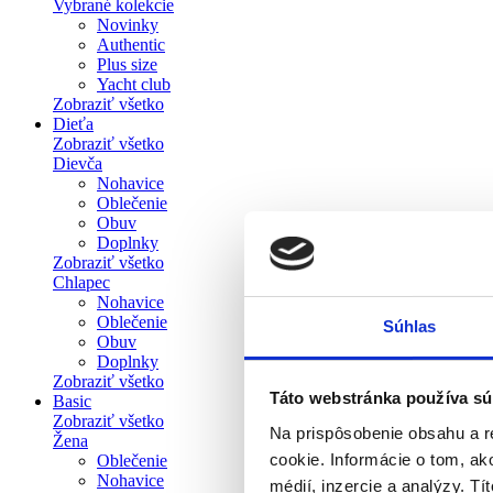
Vybrané kolekcie
Novinky
Authentic
Plus size
Yacht club
Zobraziť všetko
Dieťa
Zobraziť všetko
Dievča
Nohavice
Oblečenie
Obuv
Doplnky
Zobraziť všetko
Chlapec
Nohavice
Oblečenie
Súhlas
Obuv
Doplnky
Zobraziť všetko
Táto webstránka používa sú
Basic
Zobraziť všetko
Na prispôsobenie obsahu a r
Žena
cookie. Informácie o tom, ak
Oblečenie
Nohavice
médií, inzercie a analýzy. Tí