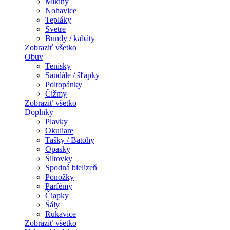
Mikiny
Nohavice
Tepláky
Svetre
Bundy / kabáty
Zobraziť všetko
Obuv
Tenisky
Sandále / šľapky
Poltopánky
Čižmy
Zobraziť všetko
Doplnky
Plavky
Okuliare
Tašky / Batohy
Opasky
Šiltovky
Spodná bielizeň
Ponožky
Parfémy
Čiapky
Šály
Rukavice
Zobraziť všetko