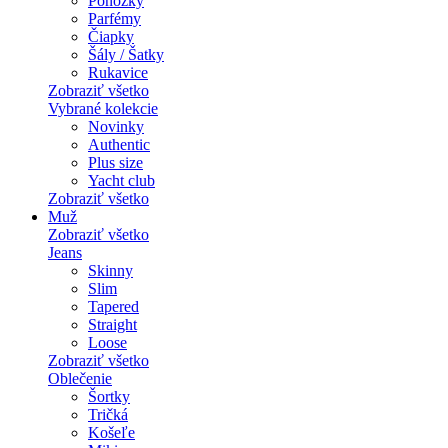
Ponožky
Parfémy
Čiapky
Šály / Šatky
Rukavice
Zobraziť všetko
Vybrané kolekcie
Novinky
Authentic
Plus size
Yacht club
Zobraziť všetko
Muž
Zobraziť všetko
Jeans
Skinny
Slim
Tapered
Straight
Loose
Zobraziť všetko
Oblečenie
Šortky
Tričká
Košeľe