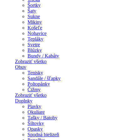
Šortky
Šaty
Sukne
Mikiny
Košeľe
Nohavice
Tepláky
Svetre
Blúzky
Bundy / Kabáty
Zobraziť všetko
Obuv
Tenisky
Sandále / šľapky
Poltopánky
Čižmy
Zobraziť všetko
Doplnky
Plavky
Okuliare
Tašky / Batohy
Šiltovky
Opasky
Spodná bielizeň