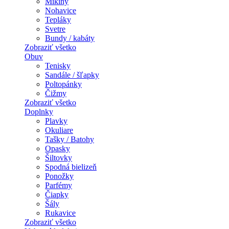
Mikiny
Nohavice
Tepláky
Svetre
Bundy / kabáty
Zobraziť všetko
Obuv
Tenisky
Sandále / šľapky
Poltopánky
Čižmy
Zobraziť všetko
Doplnky
Plavky
Okuliare
Tašky / Batohy
Opasky
Šiltovky
Spodná bielizeň
Ponožky
Parfémy
Čiapky
Šály
Rukavice
Zobraziť všetko