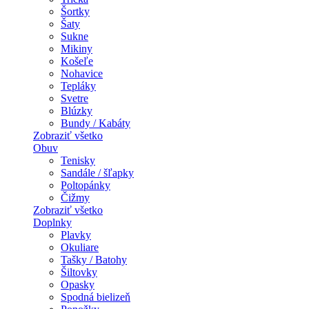
Šortky
Šaty
Sukne
Mikiny
Košeľe
Nohavice
Tepláky
Svetre
Blúzky
Bundy / Kabáty
Zobraziť všetko
Obuv
Tenisky
Sandále / šľapky
Poltopánky
Čižmy
Zobraziť všetko
Doplnky
Plavky
Okuliare
Tašky / Batohy
Šiltovky
Opasky
Spodná bielizeň