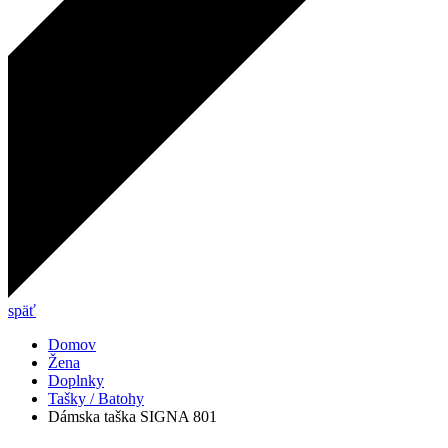
späť
Domov
Žena
Doplnky
Tašky / Batohy
Dámska taška SIGNA 801