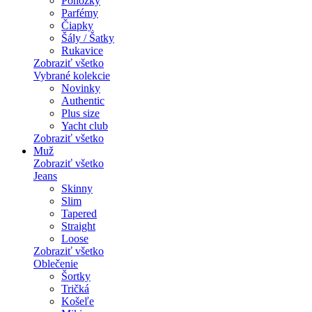
Ponožky
Parfémy
Čiapky
Šály / Šatky
Rukavice
Zobraziť všetko
Vybrané kolekcie
Novinky
Authentic
Plus size
Yacht club
Zobraziť všetko
Muž
Zobraziť všetko
Jeans
Skinny
Slim
Tapered
Straight
Loose
Zobraziť všetko
Oblečenie
Šortky
Tričká
Košeľe