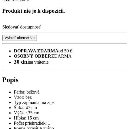
Produkt nie je k dispozícii.
Sledovať dostupnosť
Vybrať alternatívu
DOPRAVA ZDARMA
od 50 €
OSOBNÝ ODBER
ZDARMA
30 dní
na vrátenie
Popis
Farba: béžová
Vzor: bez
Typ zapínania: na zips
Šírka: 47 cm
Výška: 35 cm
Hĺbka: 15 cm
Počet priehradiek: 1
Pojme formát A4: áno