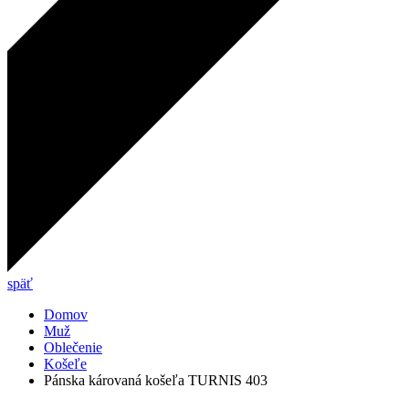
späť
Domov
Muž
Oblečenie
Košeľe
Pánska károvaná košeľa TURNIS 403