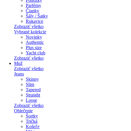
Ponožky
Parfémy
Čiapky
Šály / Šatky
Rukavice
Zobraziť všetko
Vybrané kolekcie
Novinky
Authentic
Plus size
Yacht club
Zobraziť všetko
Muž
Zobraziť všetko
Jeans
Skinny
Slim
Tapered
Straight
Loose
Zobraziť všetko
Oblečenie
Šortky
Tričká
Košeľe