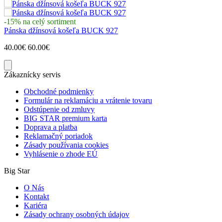
-15% na celý sortiment
Pánska džínsová košeľa BUCK 927
40.00€
60.00€
Zákaznícky servis
Obchodné podmienky
Formulár na reklamáciu a vrátenie tovaru
Odstúpenie od zmluvy
BIG STAR premium karta
Doprava a platba
Reklamačný poriadok
Zásady používania cookies
Vyhlásenie o zhode EÚ
Big Star
O Nás
Kontakt
Kariéra
Zásady ochrany osobných údajov