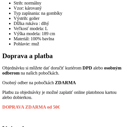
Strih: normálny
Vzor: károvaný
Typ zapínania: na gombíky
Výstrih: golier
Dĺžka rukáva : dlhý
Veľkosť modela: L
Výška modela: 189 cm
Materiál: 100% bavlna
Pohlavie: muž
Doprava a platba
Objednávku si môžete dať doručiť kuriérom
DPD
alebo
osobným
odberom
na našich pobočkách.
Osobný odber na pobočkách
ZDARMA
Platbu za objednávky je možné zaplatiť online platobnou kartou
alebo dobierkou.
DOPRAVA ZDARMA od 50€