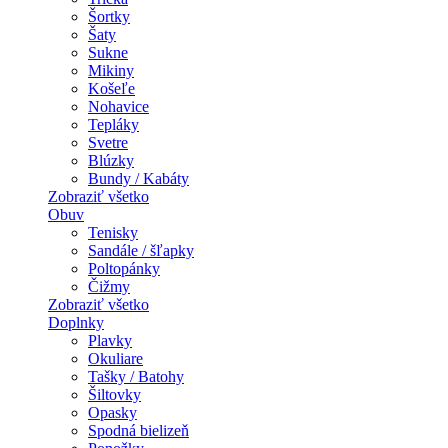
Šortky
Šaty
Sukne
Mikiny
Košeľe
Nohavice
Tepláky
Svetre
Blúzky
Bundy / Kabáty
Zobraziť všetko
Obuv
Tenisky
Sandále / šľapky
Poltopánky
Čižmy
Zobraziť všetko
Doplnky
Plavky
Okuliare
Tašky / Batohy
Šiltovky
Opasky
Spodná bielizeň