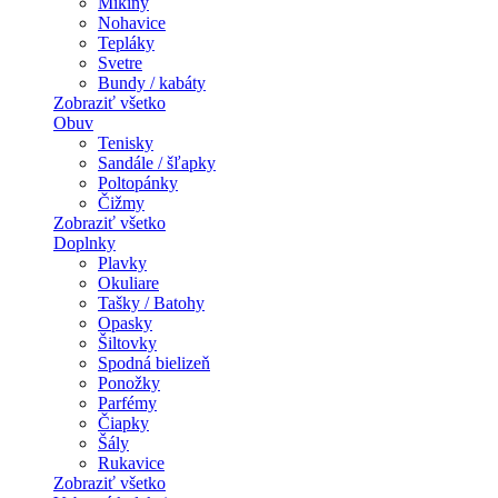
Mikiny
Nohavice
Tepláky
Svetre
Bundy / kabáty
Zobraziť všetko
Obuv
Tenisky
Sandále / šľapky
Poltopánky
Čižmy
Zobraziť všetko
Doplnky
Plavky
Okuliare
Tašky / Batohy
Opasky
Šiltovky
Spodná bielizeň
Ponožky
Parfémy
Čiapky
Šály
Rukavice
Zobraziť všetko