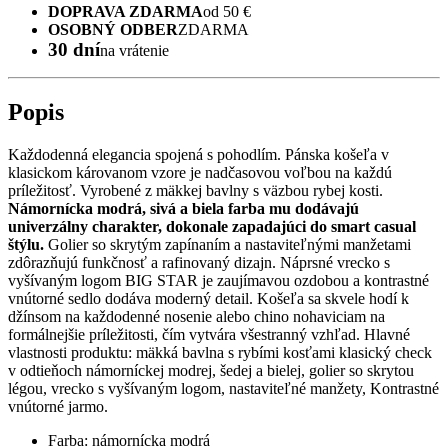
DOPRAVA ZDARMA
od 50 €
OSOBNÝ ODBER
ZDARMA
30 dní
na vrátenie
Popis
Každodenná elegancia spojená s pohodlím. Pánska košeľa v
klasickom károvanom vzore je nadčasovou voľbou na každú
príležitosť. Vyrobené z mäkkej bavlny s väzbou rybej kosti.
Námornícka modrá, sivá a biela farba mu dodávajú
univerzálny charakter, dokonale zapadajúci do smart casual
štýlu.
Golier so skrytým zapínaním a nastaviteľnými manžetami
zdôrazňujú funkčnosť a rafinovaný dizajn. Náprsné vrecko s
vyšívaným logom BIG STAR je zaujímavou ozdobou a kontrastné
vnútorné sedlo dodáva moderný detail. Košeľa sa skvele hodí k
džínsom na každodenné nosenie alebo chino nohaviciam na
formálnejšie príležitosti, čím vytvára všestranný vzhľad. Hlavné
vlastnosti produktu: mäkká bavlna s rybími kosťami klasický check
v odtieňoch námorníckej modrej, šedej a bielej, golier so skrytou
légou, vrecko s vyšívaným logom, nastaviteľné manžety, Kontrastné
vnútorné jarmo.
Farba: námornícka modrá